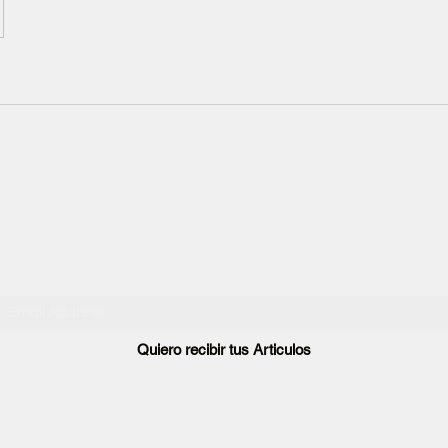
@COACHADRIANASOBERON
EL BLOG DE ADRI
Reflexiones sobre cuerpo, vínculos y conciencia en
Si quieres recibir nuevos artículos, deja tu correo 
Quiero recibir tus Articulos