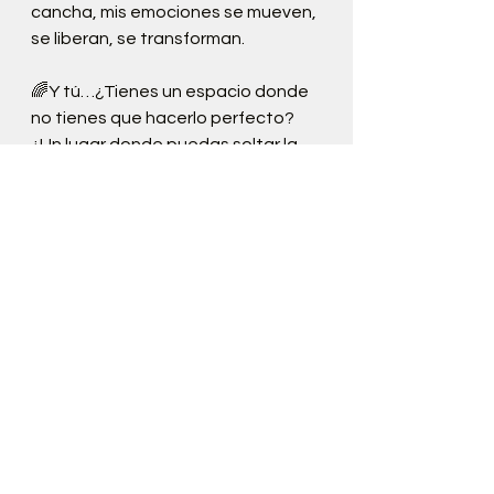
cancha, mis emociones se mueven, 
se liberan, se transforman.
🌈Y tú…¿Tienes un espacio donde 
no tienes que hacerlo perfecto?
¿Un lugar donde puedas soltar la 
mente, confiar en tu cuerpo, y jugar 
sin miedo al juicio?
Si no lo has encontrado, te invito a 
buscarlo. Todos necesitamos un 
rincón así: donde el alma respira, el 
cuerpo habla y el juego nos 
devuelve a casa.
© Adriana Soberon P. Todos los 
derechos reservados. Prohibida su 
reproducción total o parcial sin 
autorización previa.