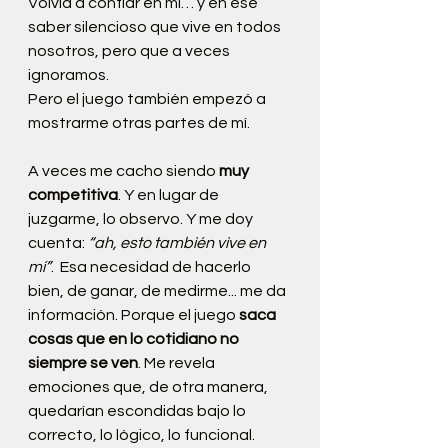
Volvía a confiar en mí… y en ese 
saber silencioso que vive en todos 
nosotros, pero que a veces 
ignoramos.
Pero el juego también empezó a 
mostrarme otras partes de mí.
A veces me cacho siendo 
muy 
competitiva
. Y en lugar de 
juzgarme, lo observo. Y me doy 
cuenta: 
“ah, esto también vive en 
mí”
.  Esa necesidad de hacerlo 
bien, de ganar, de medirme... me da 
información. Porque el juego 
saca 
cosas que en lo cotidiano no 
siempre se ven
. Me revela 
emociones que, de otra manera, 
quedarían escondidas bajo lo 
correcto, lo lógico, lo funcional.